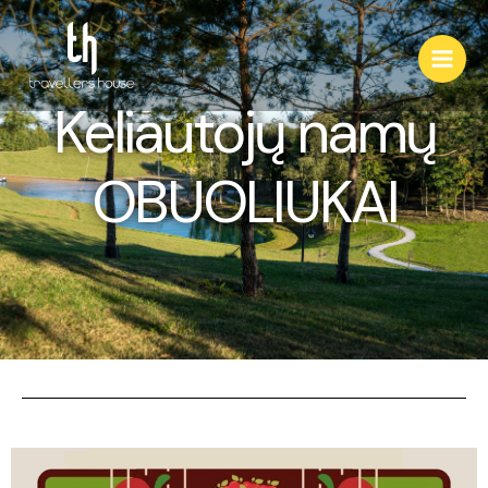
Keliautojų namų
OBUOLIUKAI