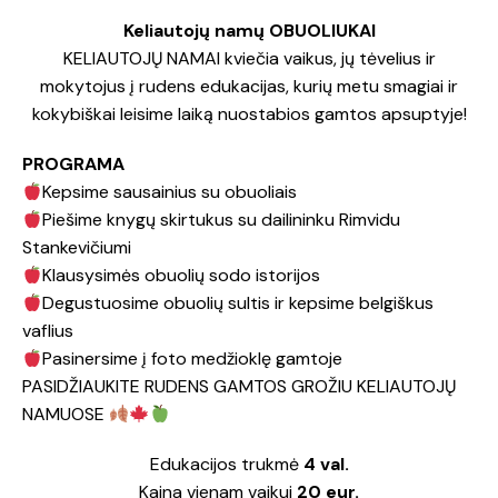
Keliautojų namų OBUOLIUKAI
KELIAUTOJŲ NAMAI kviečia vaikus, jų tėvelius ir
mokytojus į rudens edukacijas, kurių metu smagiai ir
kokybiškai leisime laiką nuostabios gamtos apsuptyje!
PROGRAMA
Kepsime sausainius su obuoliais
Piešime knygų skirtukus su dailininku Rimvidu
Stankevičiumi
Klausysimės obuolių sodo istorijos
Degustuosime obuolių sultis ir kepsime belgiškus
vaflius
Pasinersime į foto medžioklę gamtoje
PASIDŽIAUKITE RUDENS GAMTOS GROŽIU KELIAUTOJŲ
NAMUOSE
Edukacijos trukmė
4 val.
Kaina vienam vaikui
20 eur.