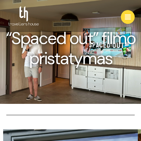
“Spaced out” filmo
pristatymas