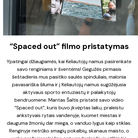
“Spaced out” filmo pristatymas
Ypatingai džiaugiamės, kai Keliautojų namus pasirenkate
savo renginiams ir šventėms! Gegužės pirmasis
šeštadienis mus pasitiko saulės spinduliais, malonia
pavasariška šiluma ir į Keliautojų namus sugūžėjusia
aktyvaus sporto entuziastų ir palaikytojų
bendruomene. Mantas Šaltis pristatė savo video
“Spaced out”, kuris buvo įkvėptas laiku, praleistu
ankstyvais rytais vandenyje, kuomet miestas ir
dauguma žmonių dar miega, o vanduo lygus kaip stiklas.
Renginyje netrūko smagių pokalbių, skanaus maisto, o