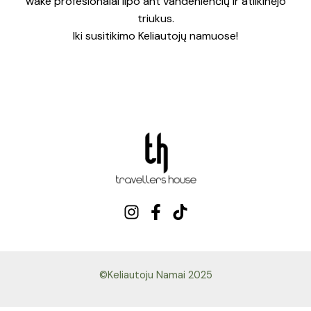
wake profesionalai lipo ant vandenlenčių ir atlikinėjo
triukus.
Iki susitikimo Keliautojų namuose!
©Keliautoju Namai 2025